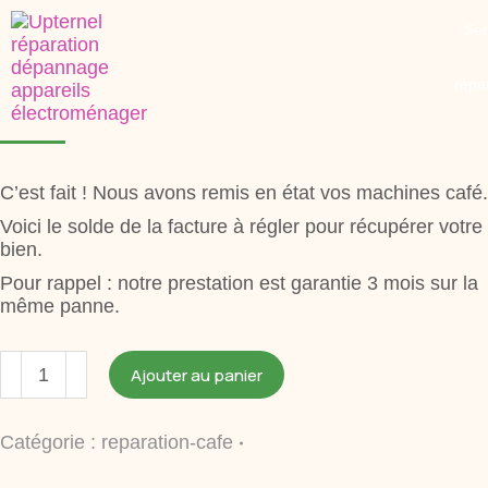
Ser
Réparation Machine à Café / 2025_00088
répa
249,00
€
C’est fait ! Nous avons remis en état vos machines café.
Voici le solde de la facture à régler pour récupérer votre
bien.
Pour rappel : notre prestation est garantie 3 mois sur la
même panne.
Ajouter au panier
Catégorie :
reparation-cafe