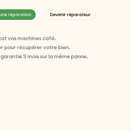
achine à Café /
ne réparation
Devenir réparateur
état vos machines café.
ler pour récupérer votre bien.
t garantie 3 mois sur la même panne.