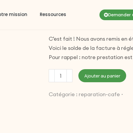
Réparation M
2024-00179
tre mission
Ressources
Demander u
130,00
€
C’est fait ! Nous avons remis en 
Voici le solde de la facture à rég
Pour rappel : notre prestation es
Ajouter au panier
Catégorie :
reparation-cafe