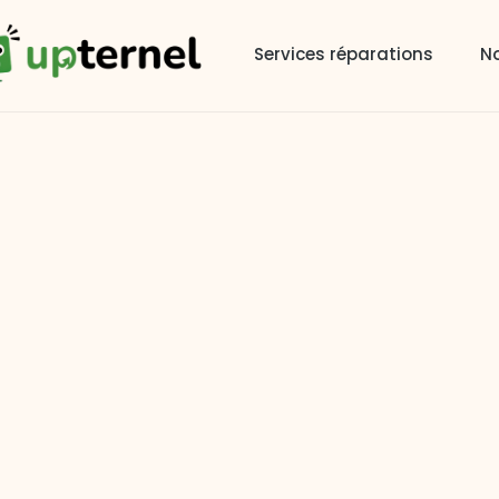
Services réparations
No